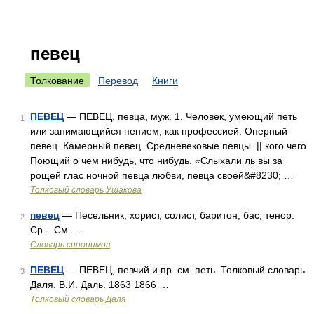
певец
Толкование
Перевод
Книги
ПЕВЕЦ
— ПЕВЕЦ, певца, муж. 1. Человек, умеющий петь
1
или занимающийся пением, как профессией. Оперный
певец. Камерный певец. Средневековые певцы. || кого чего.
Поющий о чем нибудь, что нибудь. «Слыхали ль вы за
рощей глас ночной певца любви, певца своей&#8230; …
Толковый словарь Ушакова
певец
— Песельник, хорист, солист, баритон, бас, тенор.
2
Ср. . См …
Словарь синонимов
ПЕВЕЦ
— ПЕВЕЦ, певчий и пр. см. петь. Толковый словарь
3
Даля. В.И. Даль. 1863 1866 …
Толковый словарь Даля