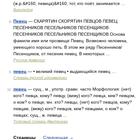
(ж.р.&#160; певица)&#160; тот, кто поёт, занимается …
Википедия
Певец
— СКАРЯТИН СКОРЯТИН ПЕВЦОВ ПЕВЕЦ
8
ПЕСЕННИКОВ ПЕСЕЛЬНИКОВ ПЕСЕНЩИКОВ
ПЕСЕННИКОВ ПЕСЕЛЬНИКОВ ПЕСЕНЩИКОВ Основа
фамили имя или прозвище Певец. Возможно человека,
умеющего хорошо петь. В этом же ряду Песенников/
Песенщиков, от песеник певец. В некоторых …
Русские фамилии
певец
— • великий певец • выдающийся певец …
9
Словарь русской идиоматики
певец
— сущ., м., употр. сравн. часто Морфология: (нет)
10
кого? певца, кому? певцу, (вижу) кого? певца, кем? певцом,
о ком? о певце; мн. кто? певцы, (нет) кого? певцов, кому?
певцам, (вижу) кого? певцов, кем? певцами, о ком? о
певцах; сущ., ж. певица …
Толковый словарь Дмитриева
Страницы
Следующая
→