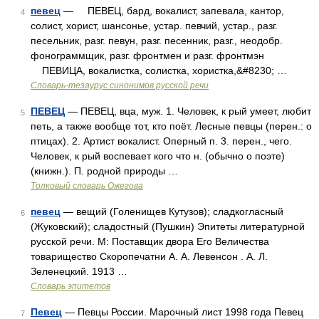
певец
— ПЕВЕЦ, бард, вокалист, запевала, кантор,
4
солист, хорист, шансонье, устар. певчий, устар., разг.
песельник, разг. певун, разг. песенник, разг., неодобр.
фонограммщик, разг. фронтмен и разг. фронтмэн
ПЕВИЦА, вокалистка, солистка, хористка,&#8230; …
Словарь-тезаурус синонимов русской речи
ПЕВЕЦ
— ПЕВЕЦ, вца, муж. 1. Человек, к рый умеет, любит
5
петь, а также вообще тот, кто поёт. Лесные певцы (перен.: о
птицах). 2. Артист вокалист. Оперный п. 3. перен., чего.
Человек, к рый воспевает кого что н. (обычно о поэте)
(книжн.). П. родной природы …
Толковый словарь Ожегова
певец
— вещий (Голенищев Кутузов); сладкогласный
6
(Жуковский); сладостный (Пушкин) Эпитеты литературной
русской речи. М: Поставщик двора Его Величества
товарищество Скоропечатни А. А. Левенсон . А. Л.
Зеленецкий. 1913 …
Словарь эпитетов
Певец
— Певцы России. Марочный лист 1998 года Певец
7